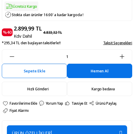
Ücretsiz Kargo
Stokta olan ürünler 16:00' a kadar kargoda !
2.899,99 TL
%40
4.833,32 TL
Kdv Dahil
*295,34 TL den başlayan taksitlerle!!
Taksit Seçenekleri
Sepete Ekle
Hemen Al
Hızlı Gönderi
Kargo bedava
Yorum Yap
Tavsiye Et
Ürünü Paylaş
Fiyat Alarmı
ÜRÜN ÖZELLİKLERİ