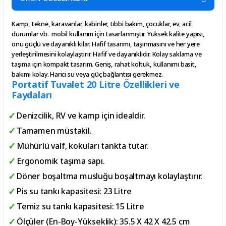
Kamp, ​​​​tekne, karavanlar, kabinler, tıbbi bakım, çocuklar, ev, acil
durumlar vb. mobil kullanım için tasarlanmıştır. Yüksek kalite yapısı,
onu güçlü ve dayanıklı kılar. Hafif tasarımı, taşınmasını ve her yere
yerleştirilmesini kolaylaştırır. Hafif ve dayanıklıdır. Kolay saklama ve
taşıma için kompakt tasarım. Geniş, rahat koltuk, kullanımı basit,
bakımı kolay. Harici su veya güç bağlantısı gerekmez.
Portatif Tuvalet 20 Litre Özellikleri ve
Faydaları
Denizcilik, RV ve kamp için idealdir.
Tamamen müstakil.
Mühürlü valf, kokuları tankta tutar.
Ergonomik taşıma sapı.
Döner boşaltma musluğu boşaltmayı kolaylaştırır.
Pis su tankı kapasitesi: 23 Litre
Temiz su tankı kapasitesi: 15 Litre
Ölçüler (En-Boy-Yükseklik): 35.5 X 42 X 42.5 cm