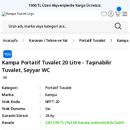
1000 TL Üzeri Alışverişlerde Kargo Ücretsiz.
Anasayfa
Karavan / Tekne ve Yat
Portatif Tuvalet
Kampa Po
Yeni
Kampa Portatif Tuvalet 20 Litre - Taşınabilir
Tuvalet, Seyyar WC
(0)
Kategori
Portatif Tuvalet
Marka
Kampa
Stok Kodu
NFPT-20
Stok Durumu
Var
Garanti Süresi
24 Ay
Havale
2.812,99 TL (%3,00 havale indirimi) Kdv Dahil