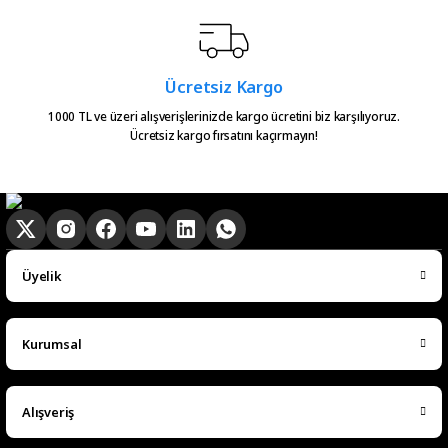
Gönder
Serkan Çağdavul | 13/06/2026
Urun takibiniz cok guzel. Urunu
Ücretsiz Kargo
alinca tum asamalar mail olatak
bilgilendirme yapiliyor ve ayni
1000 TL ve üzeri alışverişlerinizde kargo ücretini biz karşılıyoruz.
Ücretsiz kargo fırsatını kaçırmayın!
gun kargoya verilmesini
sagladiginiz icin tesekkurler
kampa
E... E... | 20/05/2026
Ürün güzel
Üyelik
hasan aslan | 03/04/2026
Kurumsal
Hızlıca elime ulaştı
emre hasdemir | 15/03/2026
Alışveriş
Çok hızlı bir şekilde elimize ulaştı