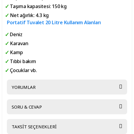
Taşıma kapasitesi: 150 kg
Net ağırlık: 4.3 kg
Portatif Tuvalet 20 Litre Kullanım Alanları
Deniz
Karavan
Kamp
Tıbbi bakım
Çocuklar vb.
YORUMLAR
SORU & CEVAP
Bu ürüne ilk yorumu siz yapın!
TAKSİT SEÇENEKLERİ
Yorum Yaz
Ürün hakkında henüz soru sorulmamış.