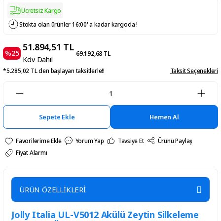
Ücretsiz Kargo
Stokta olan ürünler 16:00' a kadar kargoda !
51.894,51 TL
%25
69.192,68 TL
Kdv Dahil
*5.285,02 TL den başlayan taksitlerle!!
Taksit Seçenekleri
Sepete Ekle
Hemen Al
Yorum Yap
Tavsiye Et
Ürünü Paylaş
Fiyat Alarmı
ÜRÜN ÖZELLİKLERİ
Jolly Italia UL-V5012 Akülü Zeytin Silkeleme