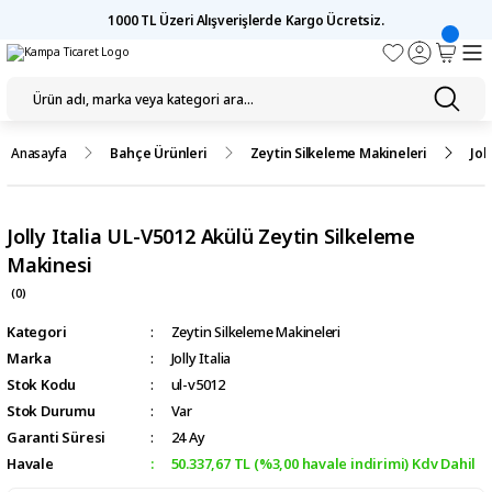
1000 TL Üzeri Alışverişlerde Kargo Ücretsiz.
Anasayfa
Bahçe Ürünleri
Zeytin Silkeleme Makineleri
Jol
Jolly Italia UL-V5012 Akülü Zeytin Silkeleme
Makinesi
(0)
Kategori
Zeytin Silkeleme Makineleri
Marka
Jolly Italia
Stok Kodu
ul-v5012
Stok Durumu
Var
Garanti Süresi
24 Ay
Havale
50.337,67 TL (%3,00 havale indirimi) Kdv Dahil