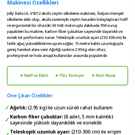
Makinesi Özellikleri
Jolly Italia UL-V5012 akülü zeytin silkeleme makinesi, İtalyan menşeli
silkeleme aleti olup, akülü sistemiyle zeytin hasadını kolaylaştıran hafif
ve ergonomik bir cihazdır. 36 Volt motoruyla dakikada 950 vuruş
yapabilen bu makine, karbon fiber çubukları sayesinde dayanıklı ve
esnek bir performans sunar. Teleskopik uzunluk ayarı (210-300 cm) ile
farklı ağaç yüksekliklerine uyum sağlar, 15 metre kablo uzunluğuyla
geniş hareket alanı verir. Ağırlığı sadece 2.95 kg olan cihaz,
profesyonel ve hobi amaçlı kullanıcılar arasında popülerdir.
➤ Hafif ve Etkili
➤ Filiz Kırmıyor
➤ Hızlı Hasat
Öne Çıkan Özellikler
Ağırlık:
(2.95 kg) ile uzun süreli rahat kullanım
Karbon fiber çubuklar:
(8 adet, 5 mm kalınlık)
sayesinde yüksek dayanıklılık ve esneklik
Teleskopik uzunluk ayarı:
(210-300 cm) ile erişim