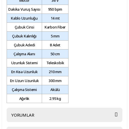
Motor
36 V
Dakika Vuruş Sayısı
950 bpm
Kablo Uzunluğu
14 mt
Çubuk Cinsi
Karbon Fiber
Çubuk Kalınlığı
5 mm
Çubuk Adedi
8 Adet
Çalışma Alanı
50 cm
Uzunluk Sistemi
Teleskobik
En Kısa Uzunluk
210 mm
En Uzun Uzunluk
300 mm
Çalışma Sistemi
Akülü
Ağırlık
2.95 kg
YORUMLAR