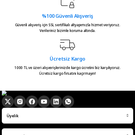
Atakan Kasapoğlu | 23/07/2026
%100 Güvenli Alışveriş
Hızlıca kargo elime ulaştı
Güvenli alışveriş için SSL sertifikalı altyapımızla hizmet veriyoruz.
emeğinize sağlık çok teşekkürler
Verileriniz bizimle koruma altında.
Gönder
Serkan Çağdavul | 13/06/2026
Urun takibiniz cok guzel. Urunu
Ücretsiz Kargo
alinca tum asamalar mail olatak
bilgilendirme yapiliyor ve ayni
1000 TL ve üzeri alışverişlerinizde kargo ücretini biz karşılıyoruz.
Ücretsiz kargo fırsatını kaçırmayın!
gun kargoya verilmesini
sagladiginiz icin tesekkurler
kampa
E... E... | 20/05/2026
Ürün güzel
Üyelik
hasan aslan | 03/04/2026