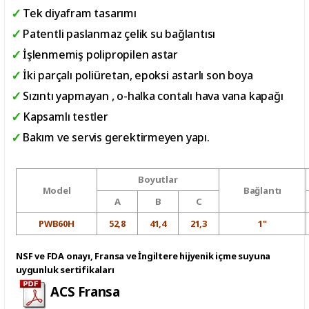
Tek diyafram tasarımı
Patentli paslanmaz çelik su bağlantısı
İşlenmemiş polipropilen astar
İki parçalı poliüretan, epoksi astarlı son boya
Sızıntı yapmayan , o-halka contalı hava vana kapağı
Kapsamlı testler
Bakım ve servis gerektirmeyen yapı.
Boyutlar
Model
Bağlantı
A
B
C
PWB60H
52,8
41,4
21,3
1"
NSF ve FDA onayı, Fransa ve İngiltere hijyenik içme suyuna
uygunluk sertifikaları
ACS Fransa