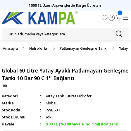
1000 TL Üzeri Alışverişlerde Kargo Ücretsiz.
Anasayfa
Hidroforlar
Patlamayan Genleşme Tankı
Yatay 
Global 60 Litre Yatay Ayaklı Patlamayan Genleşme
Tankı 10 Bar 90 C 1'' Bağlantı
(0)
Kategori
Yatay Tank
,
Bursa Hidrofor
Marka
Global
Stok Kodu
PWB60H
Stok Durumu
Yok
Havale
0,00 TL (%3,00 havale indirimi) Kdv Dahil