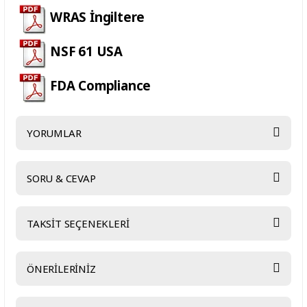
WRAS İngiltere
NSF 61 USA
FDA Compliance
YORUMLAR
SORU & CEVAP
Bu ürüne ilk yorumu siz yapın!
TAKSİT SEÇENEKLERİ
Yorum Yaz
Ürün hakkında henüz soru sorulmamış.
ÖNERİLERİNİZ
Soru Sor
Bu ürünün fiyat bilgisi, resim, ürün açıklamalarında ve diğer