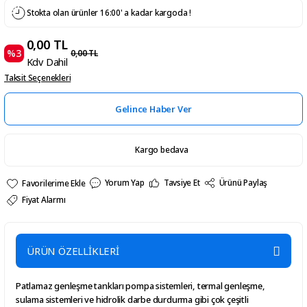
Stokta olan ürünler 16:00' a kadar kargoda !
0,00 TL
%3
0,00 TL
Kdv Dahil
Taksit Seçenekleri
Gelince Haber Ver
Kargo bedava
Yorum Yap
Tavsiye Et
Ürünü Paylaş
Fiyat Alarmı
ÜRÜN ÖZELLİKLERİ
Patlamaz genleşme tankları pompa sistemleri, termal genleşme,
sulama sistemleri ve hidrolik darbe durdurma gibi çok çeşitli