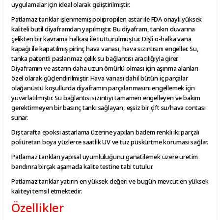
uygulamalar için ideal olarak geliştirilmiştir.
Patlamaz tanklar işlenmemiş polipropilen astar ile FDA onaylı yüksek
kaliteli butil diyaframdan yapılmıştır. Bu diyafram, tankın duvarına
çelikten bir kavrama halkası ile tutturulmuştur. Dişli o-halka vana
kapağı ile kapatılmış pirinç hava vanası, hava sızıntısını engeller. Su,
tanka patentli paslanmaz çelik su bağlantısı aracılığıyla girer.
Diyaframın ve astarın daha uzun ömürlü olması için aşınma alanları
özel olarak güçlendirilmiştir. Hava vanası dahil bütün iç parçalar
olağanüstü koşullurda diyaframın parçalanmasını engellemek için
yuvarlatılmıştır. Su bağlantısı sızıntıyı tamamen engelleyen ve bakım
gerektirmeyen bir basınç tankı sağlayan, eşsiz bir çift su/hava contası
sunar.
Dış tarafta epoksi astarlama üzerine yapılan badem renkli iki parçalı
poliüretan boya yüzlerce saatlik UV ve tuz püskürtme koruması sağlar.
Patlamaz tankları yapısal uyumluluğunu ganatilemek üzere üretim
bandınra birçak aşamada kalite testine tabi tutulur.
Patlamaz tanklar yatırın en yüksek değeri ve bugün mevcut en yüksek
kaliteyi temsil etmektedir.
Özellikler