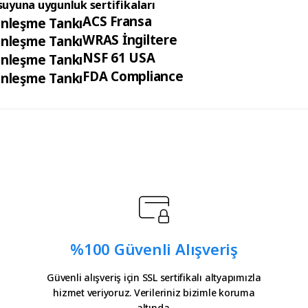
 suyuna uygunluk sertifikaları
ACS Fransa
WRAS İngiltere
NSF 61 USA
FDA Compliance
e teşekkürler
 yetersiz gördüğünüz noktaları öneri formunu kullanarak tarafımıza iletebilirsin
Ürün hakkında henüz soru sorulmamış.
Bu ürüne ilk yorumu siz yapın!
teşekkürler.
Yorum Yaz
Soru Sor
%100 Güvenli Alışveriş
ürler
Güvenli alışveriş için SSL sertifikalı altyapımızla
hizmet veriyoruz. Verileriniz bizimle koruma
altında.