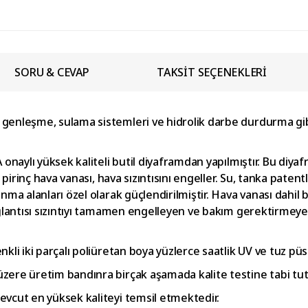
SORU & CEVAP
TAKSİT SEÇENEKLERİ
enleşme, sulama sistemleri ve hidrolik darbe durdurma gibi 
onaylı yüksek kaliteli butil diyaframdan yapılmıştır. Bu diyaf
pirinç hava vanası, hava sızıntısını engeller. Su, tanka patentli
nma alanları özel olarak güçlendirilmiştir. Hava vanası dahil
ğlantısı sızıntıyı tamamen engelleyen ve bakım gerektirmeyen 
kli iki parçalı poliüretan boya yüzlerce saatlik UV ve tuz p
zere üretim bandınra birçak aşamada kalite testine tabi tut
vcut en yüksek kaliteyi temsil etmektedir.