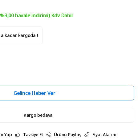
(%3,00 havale indirimi) Kdv Dahil
' a kadar kargoda !
Gelince Haber Ver
Kargo bedava
m Yap
Tavsiye Et
Ürünü Paylaş
Fiyat Alarmı