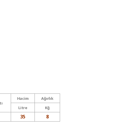
Hacim
Ağırlık
tı
Litre
Kğ
35
8