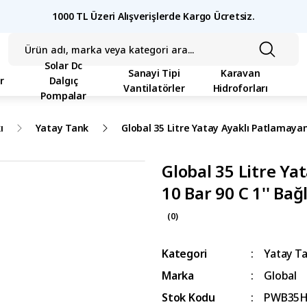
1000 TL Üzeri Alışverişlerde Kargo Ücretsiz.
Solar Dc
Sanayi Tipi
Karavan
r
Dalgıç
Vantilatörler
Hidroforları
Pompalar
ı
Yatay Tank
Global 35 Litre Yatay Ayaklı Patlamayan
Global 35 Litre Y
10 Bar 90 C 1'' Bağ
(0)
Kategori
Yatay T
Marka
Global
Stok Kodu
PWB35