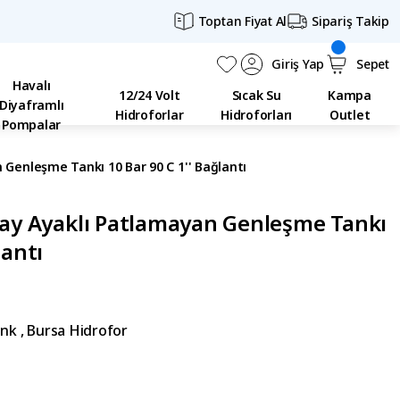
Toptan Fiyat Al
Sipariş Takip
Giriş Yap
Sepet
Havalı
12/24 Volt
Sıcak Su
Kampa
Diyaframlı
Hidroforlar
Hidroforları
Outlet
Pompalar
 Genleşme Tankı 10 Bar 90 C 1'' Bağlantı
atay Ayaklı Patlamayan Genleşme Tankı
lantı
ank
,
Bursa Hidrofor
H