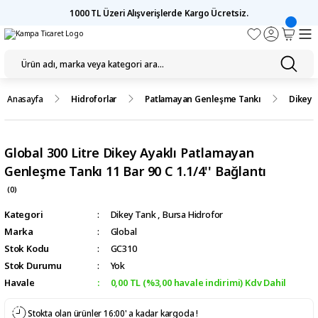
1000 TL Üzeri Alışverişlerde Kargo Ücretsiz.
Anasayfa
Hidroforlar
Patlamayan Genleşme Tankı
Dikey 
Global 300 Litre Dikey Ayaklı Patlamayan
Genleşme Tankı 11 Bar 90 C 1.1/4'' Bağlantı
(0)
Kategori
Dikey Tank
,
Bursa Hidrofor
Marka
Global
Stok Kodu
GC310
Stok Durumu
Yok
Havale
0,00 TL (%3,00 havale indirimi) Kdv Dahil
Stokta olan ürünler 16:00' a kadar kargoda !