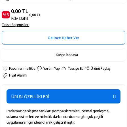
0,00 TL
%3
0,00 TL
Kdv Dahil
Taksit Seçenekleri
Gelince Haber Ver
Kargo bedava
Yorum Yap
Tavsiye Et
Ürünü Paylaş
Fiyat Alarmı
ÜRÜN ÖZELLİKLERİ
Patlamaz genleşme tankları pompa sistemleri, termal genleşme,
sulama sistemleri ve hidrolik darbe durdurma gibi çok çeşitli
uygulamalar için ideal olarak geliştirilmiştir.