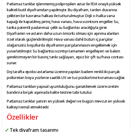
Patlamaz tanklar işlenmemiş polipropilen astar ile FDA onaylı yüksek
kaliteli butil diyaframdan yapılmıştır. Bu diyafram, tankın duvarına
çelikten bir kavrama halkası ile tutturulmuştur. Dişli o-halka vana
kapağı ile kapatılmış pirinç hava vanası, hava sızıntısını engeller. Su,
tanka patentli paslanmaz çelik su bağlantısı aracılığıyla girer.
Diyaframın ve astarın daha uzun ömürlü olması için aşınma alanları
özel olarak güçlendirilmiştir. Hava vanası dahil bütün iç parçalar
olağanüstü koşullurda diyaframın parçalanmasını engellemek için
yuvarlatılmıştır. Su bağlantısı sızıntıyı tamamen engelleyen ve bakım
gerektirmeyen bir basınç tankı sağlayan, eşsiz bir çift su/hava contası
sunar.
Dış tarafta epoksi astarlama üzerine yapılan badem renkli iki parçalı
poliüretan boya yüzlerce saatlik UV ve tuz püskürtme koruması sağlar.
Patlamaz tankları yapısal uyumluluğunu ganatilemek üzere üretim
bandınra birçak aşamada kalite testine tabi tutulur.
Patlamaz tanklar yatırın en yüksek değeri ve bugün mevcut en yüksek
kaliteyi temsil etmektedir.
Özellikler
Tek diyafram tasarımı