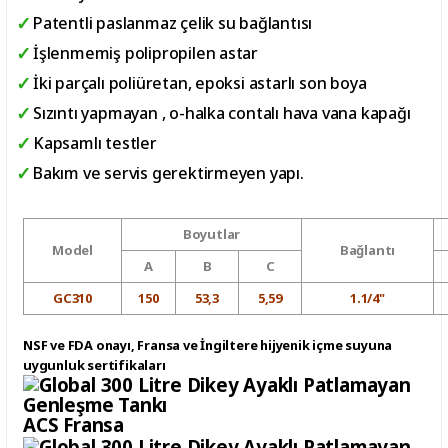
Patentli paslanmaz çelik su bağlantısı
İşlenmemiş polipropilen astar
İki parçalı poliüretan, epoksi astarlı son boya
Sızıntı yapmayan , o-halka contalı hava vana kapağı
Kapsamlı testler
Bakım ve servis gerektirmeyen yapı.
Boyutlar
Model
Bağlantı
A
B
C
GC310
150
53,3
5,59
1.1/4"
NSF ve FDA onayı, Fransa ve İngiltere hijyenik içme suyuna
uygunluk sertifikaları
ACS Fransa