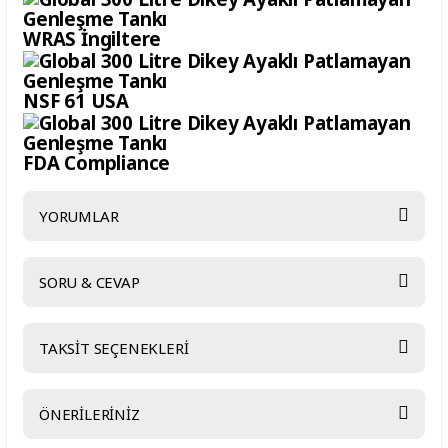
WRAS İngiltere
NSF 61 USA
FDA Compliance
YORUMLAR
SORU & CEVAP
Bu ürüne ilk yorumu siz yapın!
TAKSİT SEÇENEKLERİ
Yorum Yaz
Ürün hakkında henüz soru sorulmamış.
ÖNERİLERİNİZ
Soru Sor