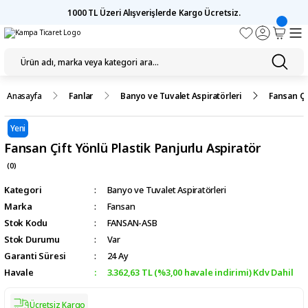
1000 TL Üzeri Alışverişlerde Kargo Ücretsiz.
Anasayfa
Fanlar
Banyo ve Tuvalet Aspiratörleri
Fansan Çif
Yeni
Fansan Çift Yönlü Plastik Panjurlu Aspiratör
(0)
Kategori
Banyo ve Tuvalet Aspiratörleri
Marka
Fansan
Stok Kodu
FANSAN-ASB
Stok Durumu
Var
Garanti Süresi
24 Ay
Havale
3.362,63 TL (%3,00 havale indirimi) Kdv Dahil
Ücretsiz Kargo