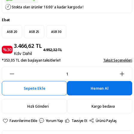
Stokta olan ürünler 16:00' a kadar kargoda !
Ebat
ASB 20
ASB 25
ASB 30
3.466,62 TL
%30
4.952,32 TL
Kdv Dahil
*353,05 TL den başlayan taksitlerle!!
Taksit Seçenekleri
Sepete Ekle
Hemen Al
Hızlı Gönderi
Kargo bedava
Yorum Yap
Tavsiye Et
Ürünü Paylaş