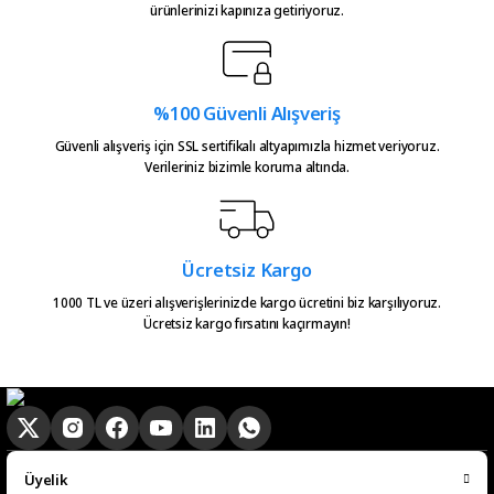
Ürün fiyatı diğer sitelerden daha pahalı.
ürünlerinizi kapınıza getiriyoruz.
emeğine sağlık üretenlerin,
Bu ürüne benzer farklı alternatifler olmalı.
teşekkürler.
Atakan Kasapoğlu | 23/07/2026
%100 Güvenli Alışveriş
Hızlıca kargo elime ulaştı
Güvenli alışveriş için SSL sertifikalı altyapımızla hizmet veriyoruz.
emeğinize sağlık çok teşekkürler
Verileriniz bizimle koruma altında.
Gönder
Serkan Çağdavul | 13/06/2026
Urun takibiniz cok guzel. Urunu
Ücretsiz Kargo
alinca tum asamalar mail olatak
bilgilendirme yapiliyor ve ayni
1000 TL ve üzeri alışverişlerinizde kargo ücretini biz karşılıyoruz.
Ücretsiz kargo fırsatını kaçırmayın!
gun kargoya verilmesini
sagladiginiz icin tesekkurler
kampa
E... E... | 20/05/2026
Ürün güzel
Üyelik