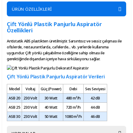
ÜRÜN ÖZELLİKLERİ
Çift Yönlü Plastik Panjurlu Aspiratör
Özellikleri
Antistatik ABS plastikten üretilmiştir. Sarsıntısız ve sessiz çalışması ile
ofislerde, restaurantlarda, cafelerde... vb. yerlerde kullanıma
uygundur. Çift yönlü çalışabilme özelliğine sahip olması ile
gerektiğinde dışarıdan içeriye hava sirkülasyonu sağlar.
Çift Yönlü Plastik Panjurlu Aspiratör Verileri
Model
Voltaj
Güç (Power)
Debi
Ses Seviyesi
ASB 20
230 Volt
30 Watt
480 m³/h
42 dB
ASB 25
230 Volt
40 Watt
720 m³/h
44 dB
ASB 30
230 Volt
50 Watt
1080 m³/h
46 dB