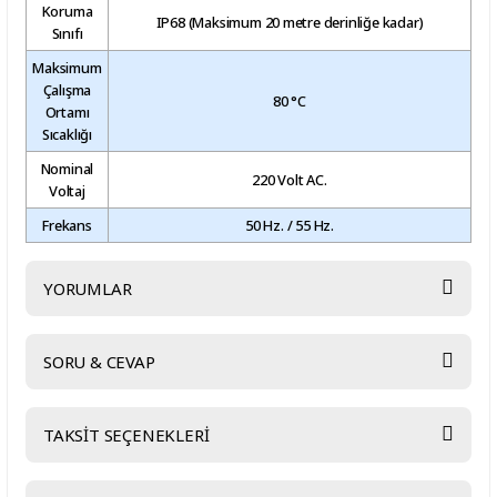
Koruma
IP68 (Maksimum 20 metre derinliğe kadar)
Sınıfı
Maksimum
Çalışma
80 °C
Ortamı
Sıcaklığı
Nominal
220 Volt AC.
Voltaj
Frekans
50 Hz. / 55 Hz.
YORUMLAR
SORU & CEVAP
Begendik
TAKSİT SEÇENEKLERİ
Ürün hakkında henüz soru sorulmamış.
hızlı kargo güzel ürün