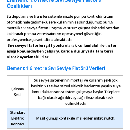
Özellikleri
Su depolama ve transfer sistemlerinizde pompa kontrolünü tam
otomatik hale getirmek üzere kullanımınıza sunduğumuz bu 1.6
metrelik sıvı seviye flatörü, taşma ve susuz çalışma risklerini ortadan
kaldırarak pompa ve tesisatınızın operasyonel güvenliğini
profesyonelce garanti altına almaktadır.
Sıvı seviye flatörleri çift yönlü olarak kullanılabilirler, ister
aşağı konumdayken çalışır yukarıda durur yada tam tersi
olarak ayarlanabilirler.
Element 1.6 metre Sıvı Seviye Flatörü Verileri
Su seviye şalterlerinin montajı ve kullanım şekli çok
basittir. Su seviye şalteri elektrik bağlantısı yapılıp suya
Çalışma
konulduktan sonra sistem çalışmaya başlar. Taleplere
Şekli
bağlı olarak ağırlıklı veya ağırlıksız olarak sevk
edilmektedir.
Standart
Elektrik
Masif gümüş kontak ile imal edilen mikroswitch.
Kontağı