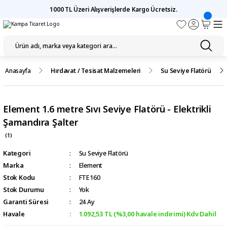
1000 TL Üzeri Alışverişlerde Kargo Ücretsiz.
Anasayfa
Hırdavat / Tesisat Malzemeleri
Su Seviye Flatörü
Element 1.6 metre Sıvı Seviye Flatörü - Elektrikli
Şamandıra Şalter
(1)
Kategori
Su Seviye Flatörü
Marka
Element
Stok Kodu
FTE160
Stok Durumu
Yok
Garanti Süresi
24 Ay
Havale
1.092,53 TL (%3,00 havale indirimi) Kdv Dahil