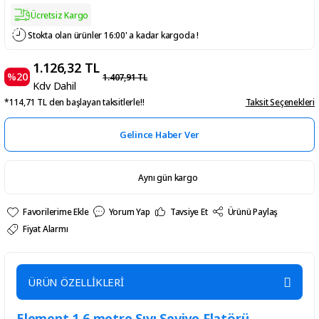
Ücretsiz Kargo
Stokta olan ürünler 16:00' a kadar kargoda !
1.126,32 TL
%20
1.407,91 TL
Kdv Dahil
*114,71 TL den başlayan taksitlerle!!
Taksit Seçenekleri
Gelince Haber Ver
Aynı gün kargo
Yorum Yap
Tavsiye Et
Ürünü Paylaş
Fiyat Alarmı
ÜRÜN ÖZELLİKLERİ
Element 1.6 metre Sıvı Seviye Flatörü