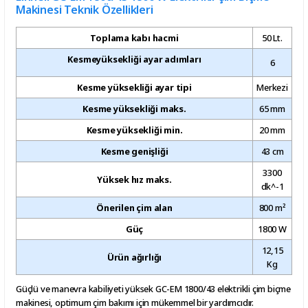
Makinesi Teknik Özellikleri
Toplama kabı hacmi
50 Lt.
Kesmeyüksekliği ayar adımları
6
Kesme yüksekliği ayar tipi
Merkezi
Kesme yüksekliği maks.
65 mm
Kesme yüksekliği min.
20 mm
Kesme genişliği
43 cm
3300
Yüksek hız maks.
dk^-1
Önerilen çim alan
800 m²
Güç
1800 W
12,15
Ürün ağırlığı
Kg
Güçlü ve manevra kabiliyeti yüksek GC-EM 1800/43 elektrikli çim biçme
makinesi, optimum çim bakımı için mükemmel bir yardımcıdır.