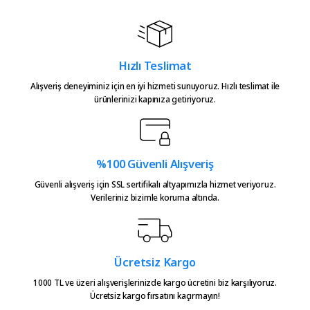
Hızlı kargo sorunsuz alışveriş
ürün çok kaliteli herkese
teşekkürler
Ürün resmi kalitesiz, bozuk veya görüntülenemiyor.
M... S... | 31/07/2026
Ürün açıklamasında eksik bilgiler bulunuyor.
Hızlı Teslimat
Ürün bilgilerinde hatalar bulunuyor.
Alışveriş deneyiminiz için en iyi hizmeti sunuyoruz. Hızlı teslimat ile
Süper hızlı kargo iyi ürün
Ürün fiyatı diğer sitelerden daha pahalı.
ürünlerinizi kapınıza getiriyoruz.
emeğine sağlık üretenlerin,
Bu ürüne benzer farklı alternatifler olmalı.
teşekkürler.
Atakan Kasapoğlu | 23/07/2026
%100 Güvenli Alışveriş
Hızlıca kargo elime ulaştı
Güvenli alışveriş için SSL sertifikalı altyapımızla hizmet veriyoruz.
emeğinize sağlık çok teşekkürler
Verileriniz bizimle koruma altında.
Gönder
Serkan Çağdavul | 13/06/2026
Urun takibiniz cok guzel. Urunu
Ücretsiz Kargo
alinca tum asamalar mail olatak
bilgilendirme yapiliyor ve ayni
1000 TL ve üzeri alışverişlerinizde kargo ücretini biz karşılıyoruz.
Ücretsiz kargo fırsatını kaçırmayın!
gun kargoya verilmesini