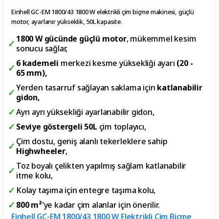
Einhell GC-EM 1800/43 1800 W elektrikli çim biçme makinesi, güçlü
motor, ayarlanır yükseklik, 50L kapasite.
1800 W gücünde güçlü motor
, mükemmel kesim
sonucu sağlar,
6 kademeli
merkezi kesme yüksekliği ayarı
(20 -
65 mm),
Yerden tasarruf sağlayan saklama için
katlanabilir
gidon,
Ayrı ayrı yüksekliği ayarlanabilir gidon,
Seviye göstergeli 50L
çim toplayıcı,
Çim dostu, geniş alanlı tekerleklere sahip
Highwheeler
,
Toz boyalı çelikten yapılmış sağlam katlanabilir
itme kolu,
Kolay taşıma için entegre taşıma kolu,
800 m²
'ye kadar çim alanlar için önerilir.
Einhell GC-EM 1800/43 1800 W Elektrikli Çim Biçme