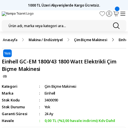
1000 TL Üzeri Alışverişlerde Kargo Ücretsiz.
Anasayfa
Makina / Endüstriyel
Çim Biçme Makinesi
Einhe
Yeni
Einhell GC-EM 1800/43 1800 Watt Elektrikli Çim
Biçme Makinesi
(0)
Kategori
Çim Biçme Makinesi
Marka
Einhell
Stok Kodu
3400090
Stok Durumu
Yok
Garanti Süresi
24 Ay
Havale
0,00 TL (%3,00 havale indirimi) Kdv Dahil