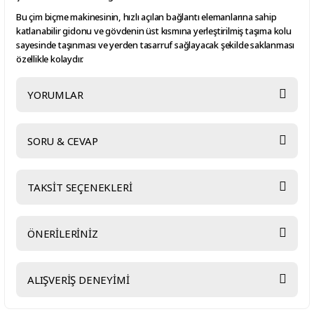
Bu çim biçme makinesinin, hızlı açılan bağlantı elemanlarına sahip
katlanabilir gidonu ve gövdenin üst kısmına yerleştirilmiş taşıma kolu
sayesinde taşınması ve yerden tasarruf sağlayacak şekilde saklanması
özellikle kolaydır.
YORUMLAR
SORU & CEVAP
Bu ürüne ilk yorumu siz yapın!
TAKSİT SEÇENEKLERİ
Yorum Yaz
Ürün hakkında henüz soru sorulmamış.
ÖNERİLERİNİZ
Soru Sor
Bu ürünün fiyat bilgisi, resim, ürün açıklamalarında ve diğer
ALIŞVERİŞ DENEYİMİ
konularda yetersiz gördüğünüz noktaları öneri formunu kullanarak
tarafımıza iletebilirsiniz.
Görüş ve önerileriniz için teşekkür ederiz.