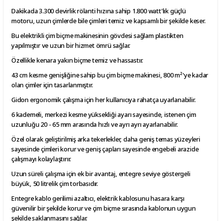
Dakikada 3.300 devirlik rölanti hızına sahip 1.800 watt'lık güçlü
motoru, uzun çimlerde bile çimleri temiz ve kapsamlı bir şekilde keser.
Bu elektrikli çim biçme makinesinin gövdesi sağlam plastikten
yapılmıştır ve uzun bir hizmet ömrü sağlar.
Özellikle kenara yakın biçme temiz ve hassastır.
43 cm kesme genişliğine sahip bu çim biçme makinesi, 800 m²'ye kadar
olan çimler için tasarlanmıştır.
Gidon ergonomik çalışma için her kullanıcıya rahatça uyarlanabilir.
6 kademeli, merkezi kesme yüksekliği ayarı sayesinde, istenen çim
uzunluğu 20 - 65 mm arasında hızlı ve ayrı ayrı ayarlanabilir.
Özel olarak geliştirilmiş arka tekerlekler, daha geniş temas yüzeyleri
sayesinde çimleri korur ve geniş çapları sayesinde engebeli arazide
çalışmayı kolaylaştırır.
Uzun süreli çalışma için ek bir avantaj, entegre seviye göstergeli
büyük, 50 litrelik çim torbasıdır.
Entegre kablo gerilimi azaltıcı, elektrik kablosunu hasara karşı
güvenilir bir şekilde korur ve çim biçme sırasında kablonun uygun
şekilde saklanmasını sağlar.