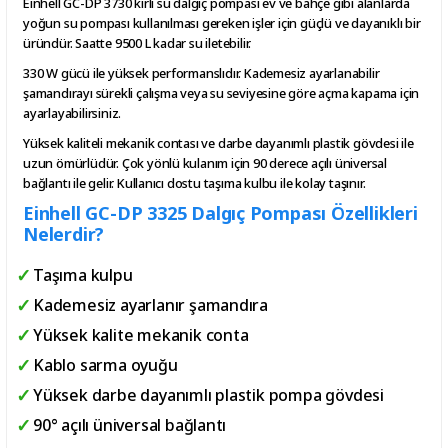
Einhell GC-DP 3730 kirli su dalgıç pompası ev ve bahçe gibi alanlarda
yoğun su pompası kullanılması gereken işler için güçlü ve dayanıklı bir
üründür. Saatte 9500 L kadar su iletebilir.
330 W gücü ile yüksek performanslıdır. Kademesiz ayarlanabilir
şamandırayı sürekli çalışma veya su seviyesine göre açma kapama için
ayarlayabilirsiniz.
Yüksek kaliteli mekanik contası ve darbe dayanımlı plastik gövdesi ile
uzun ömürlüdür. Çok yönlü kulanım için 90 derece açılı üniversal
bağlantı ile gelir. Kullanıcı dostu taşıma kulbu ile kolay taşınır.
Einhell GC-DP 3325 Dalgıç Pompası Özellikleri
Nelerdir?
Taşıma kulpu
Kademesiz ayarlanır şamandıra
Yüksek kalite mekanik conta
Kablo sarma oyuğu
Yüksek darbe dayanımlı plastik pompa gövdesi
90° açılı üniversal bağlantı