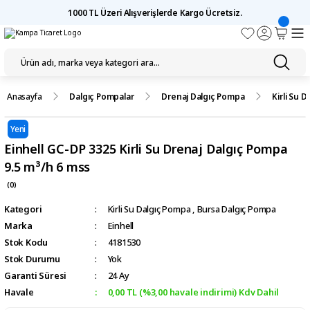
1000 TL Üzeri Alışverişlerde Kargo Ücretsiz.
Anasayfa
Dalgıç Pompalar
Drenaj Dalgıç Pompa
Kirli Su 
Yeni
Einhell GC-DP 3325 Kirli Su Drenaj Dalgıç Pompa
9.5 m³/h 6 mss
(0)
Kategori
Kirli Su Dalgıç Pompa
,
Bursa Dalgıç Pompa
Marka
Einhell
Stok Kodu
4181530
Stok Durumu
Yok
Garanti Süresi
24 Ay
Havale
0,00 TL (%3,00 havale indirimi) Kdv Dahil