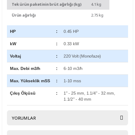
Tek ürün paketinin brüt ağırlığı (kg)
4.1 kg
Ürün ağırlığı
2.75 kg
HP
:
0.45 HP
kW
:
0.33 kW
Voltaj
:
220 Volt (Monofaze)
Max. Debi m3/h
:
6-10 m3/h
Max. Yükseklik mSS
:
1-10 mss
Çıkış Ölçüsü
:
1" - 25 mm, 1.1/4" - 32 mm,
1.1/2'' - 40 mm
YORUMLAR