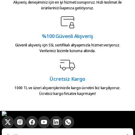
Alışveriş deneyiminiz için en iyi hizmeti sunuyoruz. Hızlı teslimat ile
Atakan Kasapoğlu | 23/07/2026
ürünlerinizi kapınıza getiriyoruz.
Hızlıca kargo elime ulaştı
emeğinize sağlık çok teşekkürler
Gönder
%100 Güvenli Alışveriş
Serkan Çağdavul | 13/06/2026
Güvenli alışveriş için SSL sertifikalı altyapımızla hizmet veriyoruz.
Verileriniz bizimle koruma altında.
Urun takibiniz cok guzel. Urunu
alinca tum asamalar mail olatak
bilgilendirme yapiliyor ve ayni
gun kargoya verilmesini
sagladiginiz icin tesekkurler
Ücretsiz Kargo
kampa
1000 TL ve üzeri alışverişlerinizde kargo ücretini biz karşılıyoruz.
Ücretsiz kargo fırsatını kaçırmayın!
E... E... | 20/05/2026
Ürün güzel
hasan aslan | 03/04/2026