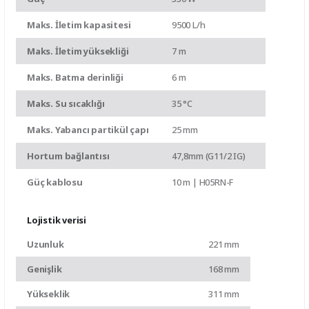
Maks. İletim kapasitesi
9500 L/h
Maks. İletim yüksekliği
7 m
Maks. Batma derinliği
6 m
Maks. Su sıcaklığı
35 °C
Maks. Yabancı partikül çapı
25 mm
Hortum bağlantısı
47,8mm (G11/2 IG)
Güç kablosu
10 m | H05RN-F
Lojistik verisi
Uzunluk
221 mm
Genişlik
168 mm
Yükseklik
311 mm