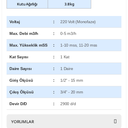
Kutu Ağırlığı
3.8 kg
Voltaj
:
220 Volt (Monofaze)
Max. Debi m3/h
:
0-5 m3/h
Max. Yükseklik mSS
:
1-10 mss, 11-20 mss
Kat Sayısı
:
1 Kat
Daire Sayısı
:
1 Daire
Giriş Ölçüsü
:
1/2" - 15 mm
Çıkış Ölçüsü
:
3/4" - 20 mm
Devir D/D
:
2900 d/d
YORUMLAR