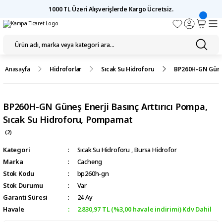
1000 TL Üzeri Alışverişlerde Kargo Ücretsiz.
Anasayfa
Hidroforlar
Sıcak Su Hidroforu
BP260H-GN Güneş
BP260H-GN Güneş Enerji Basınç Arttırıcı Pompa,
Sıcak Su Hidroforu, Pompamat
(2)
Kategori
Sıcak Su Hidroforu
,
Bursa Hidrofor
Marka
Cacheng
Stok Kodu
bp260h-gn
Stok Durumu
Var
Garanti Süresi
24 Ay
Havale
2.830,97 TL (%3,00 havale indirimi) Kdv Dahil