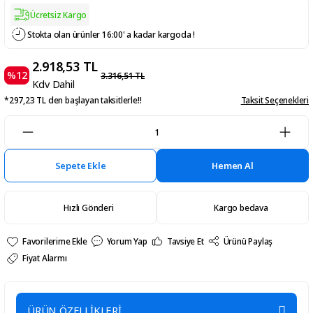
Ücretsiz Kargo
Stokta olan ürünler 16:00' a kadar kargoda !
2.918,53 TL
%12
3.316,51 TL
Kdv Dahil
*297,23 TL den başlayan taksitlerle!!
Taksit Seçenekleri
Sepete Ekle
Hemen Al
Hızlı Gönderi
Kargo bedava
Yorum Yap
Tavsiye Et
Ürünü Paylaş
Fiyat Alarmı
ÜRÜN ÖZELLİKLERİ