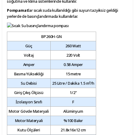
soğutma ve klima sistemlerinde kullanılır.
Pompamat
lar sıcak suda kullanıldığı gibi suyun tazyiksiz geldiği
yerlerde de basınçlandırmada kullanılırlar.
BP260H-GN
Güç
260 Watt
Voltaj
220 Volt
Amper
0.58 Amper
Basma Yüksekliği
15 metre
Su Debisi
25 Litre / Dakika 1.5 m³/h
Giriş Çıkış Ölçüsü
1/2"
İzolasyon Sınıfı
F
Motor Gövde Materyali
Alüminyum
Motor Materyali
%100 Bakır
Kutu Ölçüleri
21.8x16x12 cm