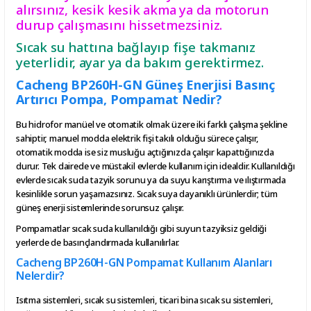
alırsınız, kesik kesik akma ya da motorun
durup çalışmasını hissetmezsiniz.
Sıcak su hattına bağlayıp fişe takmanız
yeterlidir, ayar ya da bakım gerektirmez.
Cacheng BP260H-GN Güneş Enerjisi Basınç
Artırıcı Pompa, Pompamat Nedir?
Bu hidrofor manüel ve otomatik olmak üzere iki farklı çalışma şekline
sahiptir, manuel modda elektrik fişi takılı olduğu sürece çalışır,
otomatik modda ise siz musluğu açtığınızda çalışır kapattığınızda
durur. Tek dairede ve müstakil evlerde kullanım için idealdir. Kullanıldığı
evlerde sıcak suda tazyik sorunu ya da suyu karıştırma ve ılıştırmada
kesinlikle sorun yaşamazsınız. Sıcak suya dayanıklı ürünlerdir; tüm
güneş enerji sistemlerinde sorunsuz çalışır.
Pompamatlar sıcak suda kullanıldığı gibi suyun tazyiksiz geldiği
yerlerde de basınçlandırmada kullanılırlar.
Cacheng BP260H-GN Pompamat Kullanım Alanları
Nelerdir?
Isıtma sistemleri, sıcak su sistemleri, ticari bina sıcak su sistemleri,