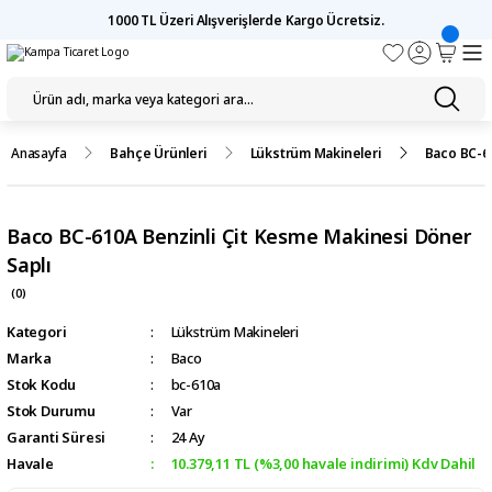
1000 TL Üzeri Alışverişlerde Kargo Ücretsiz.
Anasayfa
Bahçe Ürünleri
Lükstrüm Makineleri
Baco BC-61
Baco BC-610A Benzinli Çit Kesme Makinesi Döner
Saplı
(0)
Kategori
Lükstrüm Makineleri
Marka
Baco
Stok Kodu
bc-610a
Stok Durumu
Var
Garanti Süresi
24 Ay
Havale
10.379,11 TL (%3,00 havale indirimi) Kdv Dahil