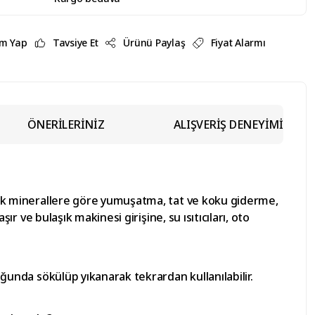
m Yap
Tavsiye Et
Ürünü Paylaş
Fiyat Alarmı
ÖNERİLERİNİZ
ALIŞVERİŞ DENEYİMİ
lacak minerallere göre yumuşatma, tat ve koku giderme,
ır ve bulaşık makinesi girişine, su ısıtıcıları, oto
duğunda sökülüp yıkanarak tekrardan kullanılabilir.