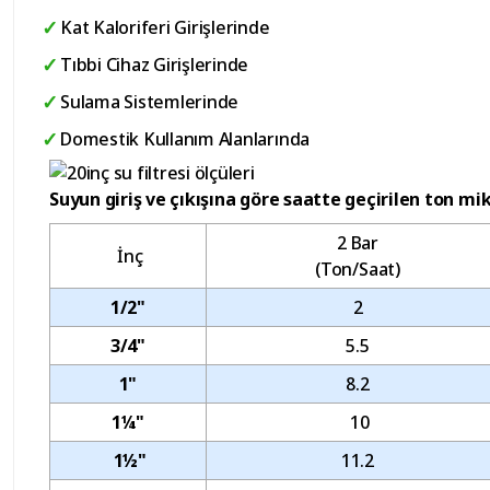
Kat Kaloriferi Girişlerinde
Tıbbi Cihaz Girişlerinde
Sulama Sistemlerinde
Domestik Kullanım Alanlarında
Suyun giriş ve çıkışına göre saatte geçirilen ton mi
2 Bar
İnç
(Ton/Saat)
1/2"
2
3/4"
5.5
1"
8.2
1¼"
10
1½"
11.2