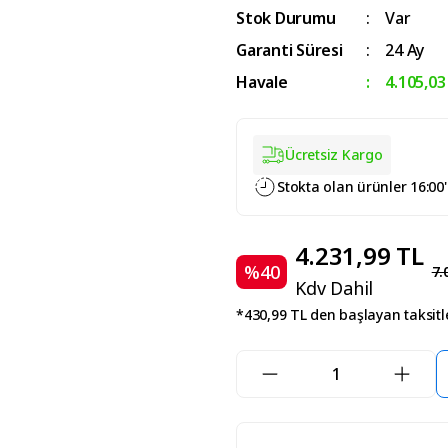
Stok Durumu
Var
Garanti Süresi
24 Ay
Havale
4.105,03
Ücretsiz Kargo
Stokta olan ürünler 16:00
4.231,99 TL
%40
7.
Kdv Dahil
*430,99 TL den başlayan taksitle