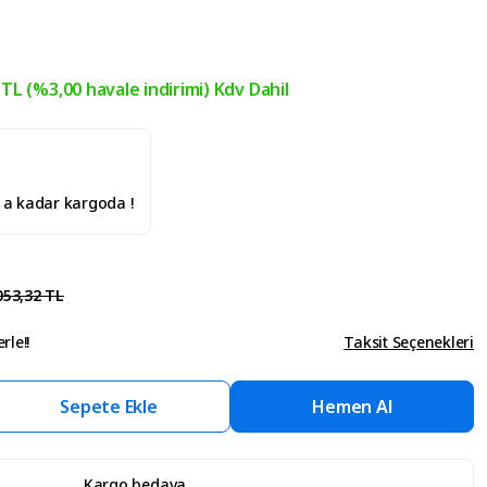
 TL (%3,00 havale indirimi) Kdv Dahil
' a kadar kargoda !
053,32 TL
rle!!
Taksit Seçenekleri
Sepete Ekle
Hemen Al
Kargo bedava