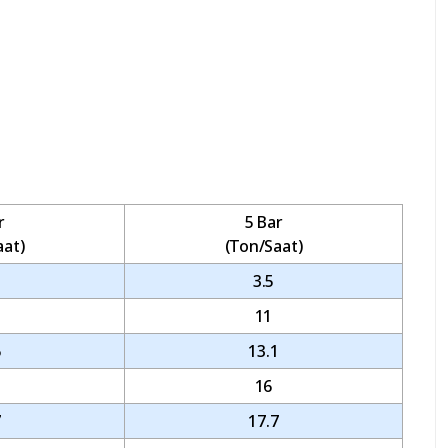
r
5 Bar
aat)
(Ton/Saat)
3.5
11
6
13.1
16
7
17.7