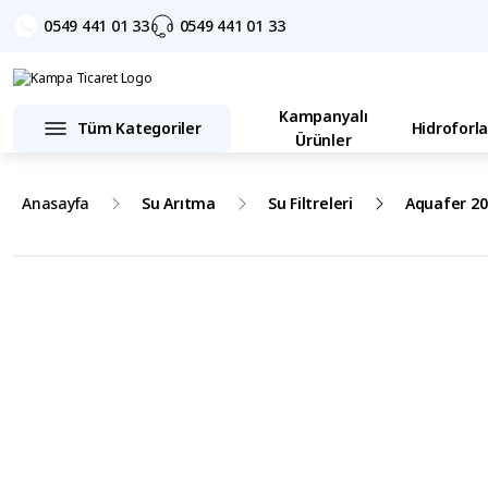
0549 441 01 33
0549 441 01 33
Kampanyalı
Tüm Kategoriler
Hidroforla
Ürünler
Anasayfa
Su Arıtma
Su Filtreleri
Aquafer 20 