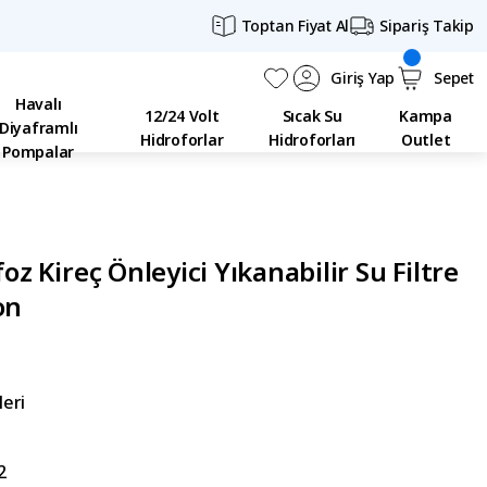
Toptan Fiyat Al
Sipariş Takip
Giriş Yap
Sepet
Havalı
12/24 Volt
Sıcak Su
Kampa
Diyaframlı
Hidroforlar
Hidroforları
Outlet
Pompalar
foz Kireç Önleyici Yıkanabilir Su Filtre
on
leri
2