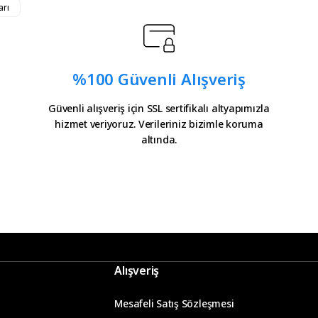
arı
ürler
%100 Güvenli Alışveriş
Güvenli alışveriş için SSL sertifikalı altyapımızla
hizmet veriyoruz. Verileriniz bizimle koruma
il olatak bilgilendirme
altında.
 icin tesekkurler kampa
Gönder
Alışveriş
Mesafeli Satış Sözleşmesi