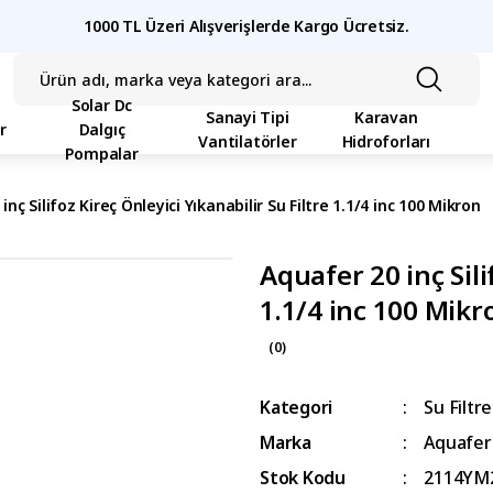
1000 TL Üzeri Alışverişlerde Kargo Ücretsiz.
Solar Dc
Sanayi Tipi
Karavan
r
Dalgıç
Vantilatörler
Hidroforları
Pompalar
inç Silifoz Kireç Önleyici Yıkanabilir Su Filtre 1.1/4 inc 100 Mikron
Aquafer 20 inç Sili
1.1/4 inc 100 Mikr
(0)
Kategori
Su Filtre
Marka
Aquafer
Stok Kodu
2114YM