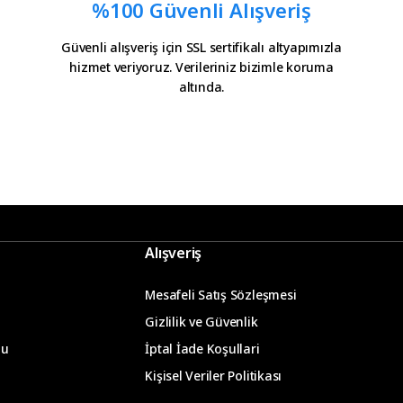
%100 Güvenli Alışveriş
Güvenli alışveriş için SSL sertifikalı altyapımızla
hizmet veriyoruz. Verileriniz bizimle koruma
il olatak bilgilendirme
altında.
 icin tesekkurler kampa
Gönder
Alışveriş
Mesafeli Satış Sözleşmesi
Gizlilik ve Güvenlik
mu
İptal İade Koşullari
m
Kişisel Veriler Politikası