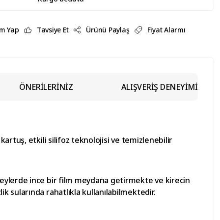
m Yap
Tavsiye Et
Ürünü Paylaş
Fiyat Alarmı
ÖNERİLERİNİZ
ALIŞVERİŞ DENEYİMİ
tuş, etkili silifoz teknolojisi ve temizlenebilir
eylerde ince bir film meydana getirmekte ve kirecin
 sularında rahatlıkla kullanılabilmektedir.