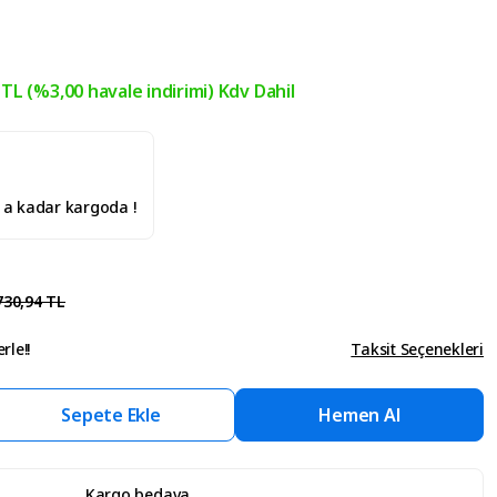
 TL (%3,00 havale indirimi) Kdv Dahil
' a kadar kargoda !
730,94 TL
rle!!
Taksit Seçenekleri
Sepete Ekle
Hemen Al
Kargo bedava