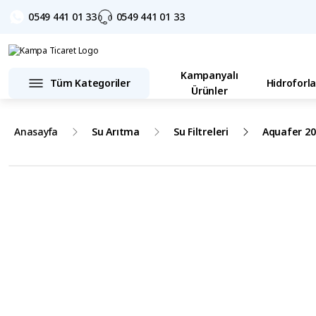
0549 441 01 33
0549 441 01 33
Kampanyalı
Tüm Kategoriler
Hidroforla
Ürünler
Anasayfa
Su Arıtma
Su Filtreleri
Aquafer 20 