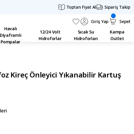
Toptan Fiyat Al
Sipariş Takip
Giriş Yap
Sepet
Havalı
12/24 Volt
Sıcak Su
Kampa
Diyaframlı
Hidroforlar
Hidroforları
Outlet
Pompalar
foz Kireç Önleyici Yıkanabilir Kartuş
leri