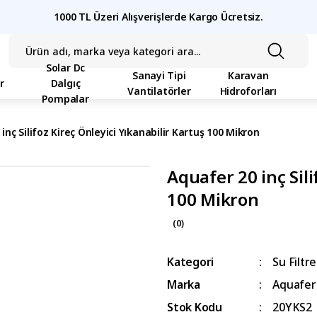
1000 TL Üzeri Alışverişlerde Kargo Ücretsiz.
Solar Dc
Sanayi Tipi
Karavan
r
Dalgıç
Vantilatörler
Hidroforları
Pompalar
inç Silifoz Kireç Önleyici Yıkanabilir Kartuş 100 Mikron
Aquafer 20 inç Sili
100 Mikron
(0)
Kategori
Su Filtre
Marka
Aquafer
Stok Kodu
20YKS2