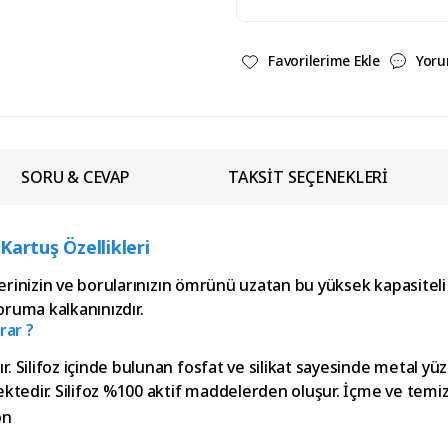
Yoru
SORU & CEVAP
TAKSİT SEÇENEKLERİ
 Kartuş Özellikleri
inizin ve borularınızın ömrünü uzatan bu yüksek kapasiteli kar
oruma kalkanınızdır.
rar ?
ilifoz içinde bulunan fosfat ve silikat sayesinde metal yüz
dir. Silifoz %100 aktif maddelerden oluşur. İçme ve temizlik