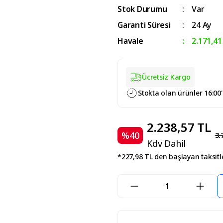
Stok Durumu
Var
Garanti Süresi
24 Ay
Havale
2.171,41
Ücretsiz Kargo
Stokta olan ürünler 16:00
2.238,57 TL
%40
3.
Kdv Dahil
*227,98 TL den başlayan taksitle