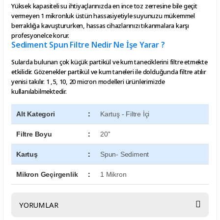
Yüksek kapasiteli su ihtiyaçlarınızda en ince toz zerresine bile geçit
vermeyen 1 mikronluk üstün hassasiyetiyle suyunuzu mükemmel
berraklığa kavuştururken, hassas cihazlarınızı tıkanmalara karşı
profesyonelce korur.
Sediment Spun Filtre Nedir Ne İşe Yarar ?
Sularda bulunan çok küçük partikül ve kum taneciklerini filtre etmekte
etkilidir. Gözenekler partikül ve kum taneleri ile dolduğunda filtre atılır
yenisi takılır. 1 ,5, 10, 20 micron modelleri ürünlerimizde
kullanılabilmektedir.
Alt Kategori
:
Kartuş - Filtre İçi
Filtre Boyu
:
20''
Kartuş
:
Spun- Sediment
Mikron Geçirgenlik
:
1 Mikron
YORUMLAR