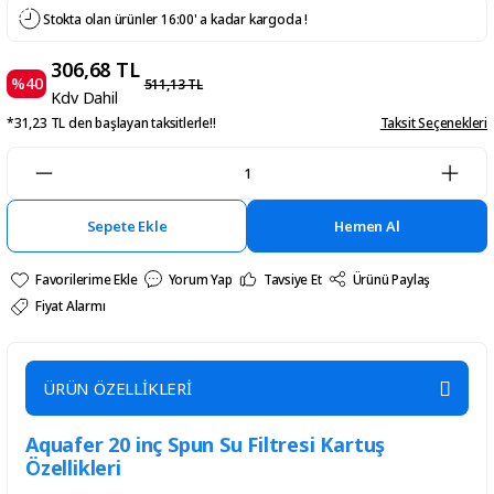
Stokta olan ürünler 16:00' a kadar kargoda !
306,68 TL
%40
511,13 TL
Kdv Dahil
*31,23 TL den başlayan taksitlerle!!
Taksit Seçenekleri
Sepete Ekle
Hemen Al
Yorum Yap
Tavsiye Et
Ürünü Paylaş
Fiyat Alarmı
ÜRÜN ÖZELLİKLERİ
Aquafer 20 inç Spun Su Filtresi Kartuş
Özellikleri