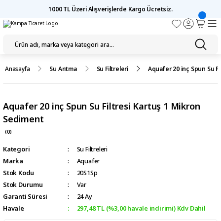
1000 TL Üzeri Alışverişlerde Kargo Ücretsiz.
Anasayfa
Su Arıtma
Su Filtreleri
Aquafer 20 inç Spun Su Fi
Aquafer 20 inç Spun Su Filtresi Kartuş 1 Mikron
Sediment
(0)
Kategori
Su Filtreleri
Marka
Aquafer
Stok Kodu
20S1Sp
Stok Durumu
Var
Garanti Süresi
24 Ay
Havale
297,48 TL (%3,00 havale indirimi) Kdv Dahil