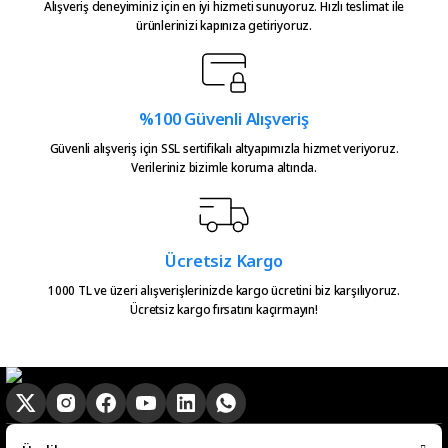
Bu ürüne benzer farklı alternatifler olmalı.
teşekkürler.
Alışveriş deneyiminiz için en iyi hizmeti sunuyoruz. Hızlı teslimat ile
ürünlerinizi kapınıza getiriyoruz.
Atakan Kasapoğlu | 23/07/2026
Hızlıca kargo elime ulaştı
emeğinize sağlık çok teşekkürler
%100 Güvenli Alışveriş
Gönder
Güvenli alışveriş için SSL sertifikalı altyapımızla hizmet veriyoruz.
Serkan Çağdavul | 13/06/2026
Verileriniz bizimle koruma altında.
Urun takibiniz cok guzel. Urunu
alinca tum asamalar mail olatak
bilgilendirme yapiliyor ve ayni
Ücretsiz Kargo
gun kargoya verilmesini
sagladiginiz icin tesekkurler
1000 TL ve üzeri alışverişlerinizde kargo ücretini biz karşılıyoruz.
kampa
Ücretsiz kargo fırsatını kaçırmayın!
E... E... | 20/05/2026
Ürün güzel
hasan aslan | 03/04/2026