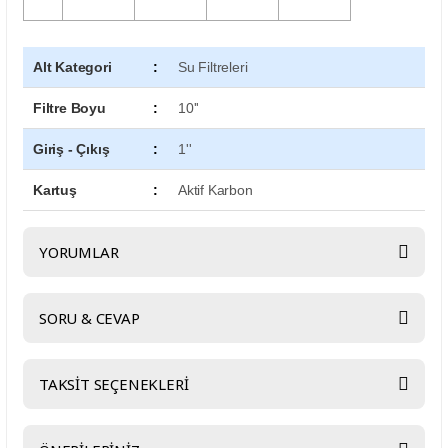
Alt Kategori
:
Su Filtreleri
Filtre Boyu
:
10''
Giriş - Çıkış
:
1''
Kartuş
:
Aktif Karbon
YORUMLAR
SORU & CEVAP
Bu ürüne ilk yorumu siz yapın!
TAKSİT SEÇENEKLERİ
Yorum Yaz
Ürün hakkında henüz soru sorulmamış.