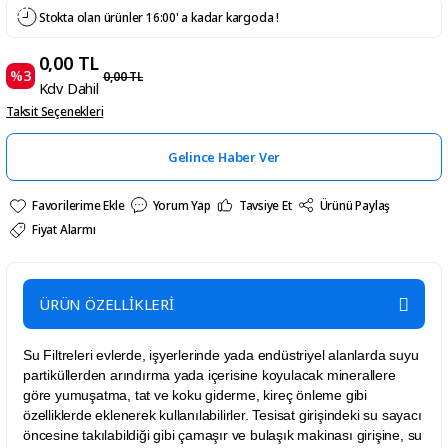
Stokta olan ürünler 16:00' a kadar kargoda !
0,00 TL
%3
0,00 TL
Kdv Dahil
Taksit Seçenekleri
Gelince Haber Ver
Yorum Yap
Tavsiye Et
Ürünü Paylaş
Fiyat Alarmı
ÜRÜN ÖZELLİKLERİ
Su Filtreleri evlerde, işyerlerinde yada endüstriyel alanlarda suyu
partiküllerden arındırma yada içerisine koyulacak minerallere
göre yumuşatma, tat ve koku giderme, kireç önleme gibi
özelliklerde eklenerek kullanılabilirler. Tesisat girişindeki su sayacı
öncesine takılabildiği gibi çamaşır ve bulaşık makinası girişine, su