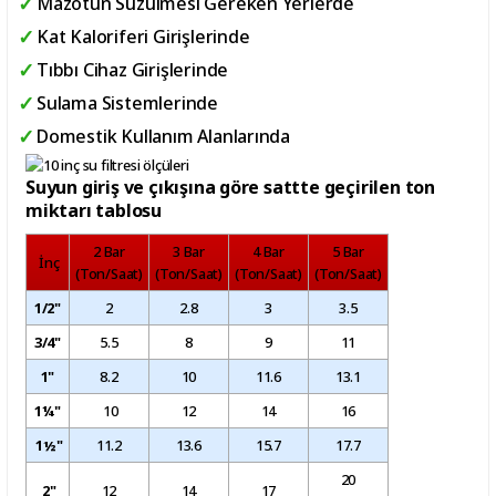
Mazotun Süzülmesi Gereken Yerlerde
Kat Kaloriferi Girişlerinde
Tıbbı Cihaz Girişlerinde
Sulama Sistemlerinde
Domestik Kullanım Alanlarında
Suyun giriş ve çıkışına göre sattte geçirilen ton
miktarı tablosu
2 Bar
3 Bar
4 Bar
5 Bar
İnç
(Ton/Saat)
(Ton/Saat)
(Ton/Saat)
(Ton/Saat)
1/2"
2
2.8
3
3.5
3/4"
5.5
8
9
11
1"
8.2
10
11.6
13.1
1¼"
10
12
14
16
1½"
11.2
13.6
15.7
17.7
20
2"
12
14
17