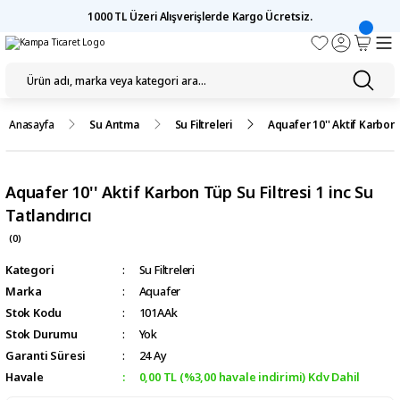
1000 TL Üzeri Alışverişlerde Kargo Ücretsiz.
Anasayfa
Su Arıtma
Su Filtreleri
Aquafer 10'' Aktif Karbon T
Aquafer 10'' Aktif Karbon Tüp Su Filtresi 1 inc Su
Tatlandırıcı
(0)
Kategori
Su Filtreleri
Marka
Aquafer
Stok Kodu
101AAk
Stok Durumu
Yok
Garanti Süresi
24 Ay
Havale
0,00 TL (%3,00 havale indirimi) Kdv Dahil