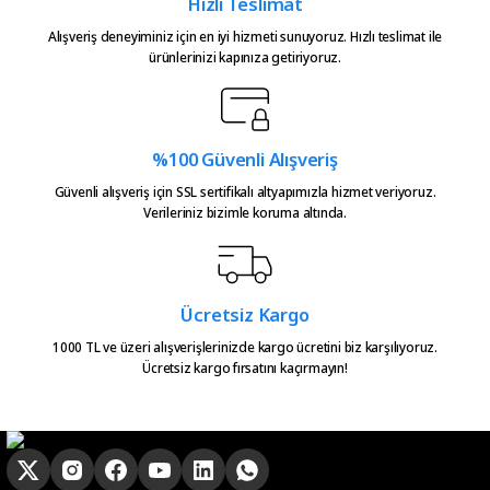
Hızlı Teslimat
Bu ürüne benzer farklı alternatifler olmalı.
teşekkürler.
Alışveriş deneyiminiz için en iyi hizmeti sunuyoruz. Hızlı teslimat ile
Atakan Kasapoğlu | 23/07/2026
ürünlerinizi kapınıza getiriyoruz.
Hızlıca kargo elime ulaştı
emeğinize sağlık çok teşekkürler
Gönder
%100 Güvenli Alışveriş
Serkan Çağdavul | 13/06/2026
Güvenli alışveriş için SSL sertifikalı altyapımızla hizmet veriyoruz.
Verileriniz bizimle koruma altında.
Urun takibiniz cok guzel. Urunu
alinca tum asamalar mail olatak
bilgilendirme yapiliyor ve ayni
gun kargoya verilmesini
sagladiginiz icin tesekkurler
Ücretsiz Kargo
kampa
1000 TL ve üzeri alışverişlerinizde kargo ücretini biz karşılıyoruz.
Ücretsiz kargo fırsatını kaçırmayın!
E... E... | 20/05/2026
Ürün güzel
hasan aslan | 03/04/2026