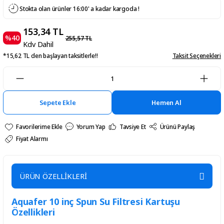
Stokta olan ürünler 16:00' a kadar kargoda !
153,34 TL
%40
255,57 TL
Kdv Dahil
*15,62 TL den başlayan taksitlerle!!
Taksit Seçenekleri
Sepete Ekle
Hemen Al
Yorum Yap
Tavsiye Et
Ürünü Paylaş
Fiyat Alarmı
ÜRÜN ÖZELLİKLERİ
Aquafer 10 inç Spun Su Filtresi Kartuşu
Özellikleri