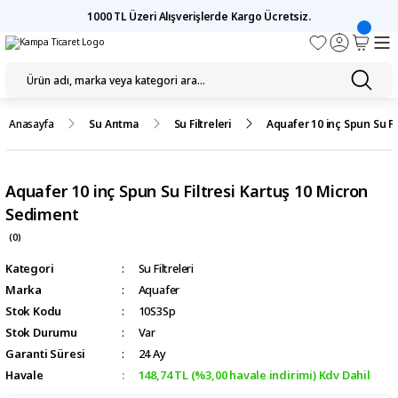
1000 TL Üzeri Alışverişlerde Kargo Ücretsiz.
Anasayfa
Su Arıtma
Su Filtreleri
Aquafer 10 inç Spun Su Fi
Aquafer 10 inç Spun Su Filtresi Kartuş 10 Micron
Sediment
(0)
Kategori
Su Filtreleri
Marka
Aquafer
Stok Kodu
10S3Sp
Stok Durumu
Var
Garanti Süresi
24 Ay
Havale
148,74 TL (%3,00 havale indirimi) Kdv Dahil