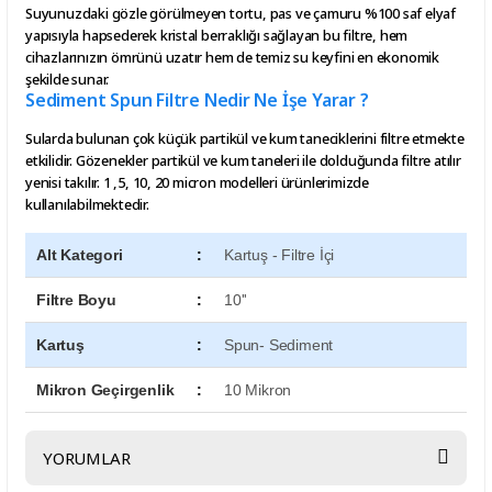
Suyunuzdaki gözle görülmeyen tortu, pas ve çamuru %100 saf elyaf
yapısıyla hapsederek kristal berraklığı sağlayan bu filtre, hem
cihazlarınızın ömrünü uzatır hem de temiz su keyfini en ekonomik
şekilde sunar.
Sediment Spun Filtre Nedir Ne İşe Yarar ?
Sularda bulunan çok küçük partikül ve kum taneciklerini filtre etmekte
etkilidir. Gözenekler partikül ve kum taneleri ile dolduğunda filtre atılır
yenisi takılır. 1 ,5, 10, 20 micron modelleri ürünlerimizde
kullanılabilmektedir.
Alt Kategori
:
Kartuş - Filtre İçi
Filtre Boyu
:
10''
Kartuş
:
Spun- Sediment
Mikron Geçirgenlik
:
10 Mikron
YORUMLAR