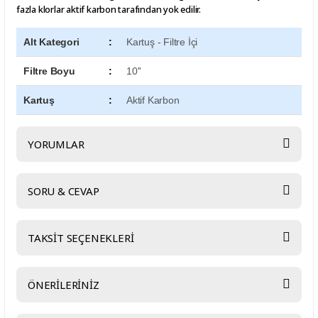
fazla klorlar aktif karbon tarafından yok edilir.
Alt Kategori
:
Kartuş - Filtre İçi
Filtre Boyu
:
10''
Kartuş
:
Aktif Karbon
YORUMLAR
SORU & CEVAP
Bu ürüne ilk yorumu siz yapın!
TAKSİT SEÇENEKLERİ
Yorum Yaz
Ürün hakkında henüz soru sorulmamış.
ÖNERİLERİNİZ
Soru Sor