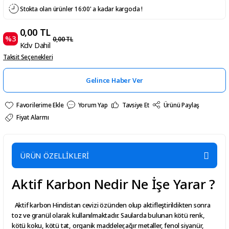
Stokta olan ürünler 16:00' a kadar kargoda !
0,00 TL
%3
0,00 TL
Kdv Dahil
Taksit Seçenekleri
Gelince Haber Ver
Yorum Yap
Tavsiye Et
Ürünü Paylaş
Fiyat Alarmı
ÜRÜN ÖZELLİKLERİ
Aktif Karbon Nedir Ne İşe Yarar ?
Aktif karbon Hindistan cevizi özünden olup aktifleştirildikten sonra
toz ve granül olarak kullanılmaktadır. Saularda bulunan kötü renk,
kötü koku, kötü tat, organik maddeler,ağır metaller, fenol siyanür,