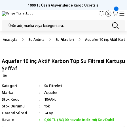
1000 TL Üzeri Alışverişlerde Kargo Ücretsiz.
Anasayfa
Su Arıtma
Su Filtreleri
Aquafer 10 inç Aktif Karbo
Aquafer 10 inç Aktif Karbon Tüp Su Filtresi Kartuşu
Şeffaf
(0)
Kategori
Su Filtreleri
Marka
Aquafer
Stok Kodu
10AAkt
Stok Durumu
Yok
Garanti Süresi
24 Ay
Havale
0,00 TL (%3,00 havale indirimi) Kdv Dahil