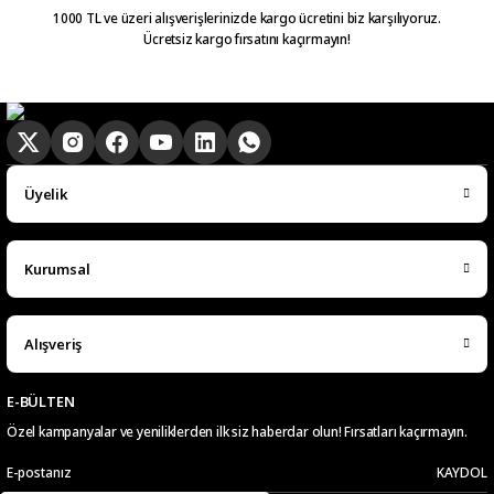
bilgilendirme yapiliyor ve ayni
1000 TL ve üzeri alışverişlerinizde kargo ücretini biz karşılıyoruz.
Ücretsiz kargo fırsatını kaçırmayın!
gun kargoya verilmesini
sagladiginiz icin tesekkurler
kampa
E... E... | 20/05/2026
Ürün güzel
Üyelik
hasan aslan | 03/04/2026
Kurumsal
Hızlıca elime ulaştı
emre hasdemir | 15/03/2026
Alışveriş
Çok hızlı bir şekilde elimize ulaştı
çok teşekkür ederim
E-BÜLTEN
Özel kampanyalar ve yeniliklerden ilk siz haberdar olun! Fırsatları kaçırmayın.
Ramazan Subaşı | 25/02/2026
KAYDOL