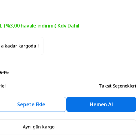
L (%3,00 havale indirimi) Kdv Dahil
' a kadar kargoda !
5 TL
le!!
Taksit Seçenekleri
Sepete Ekle
Hemen Al
Aynı gün kargo