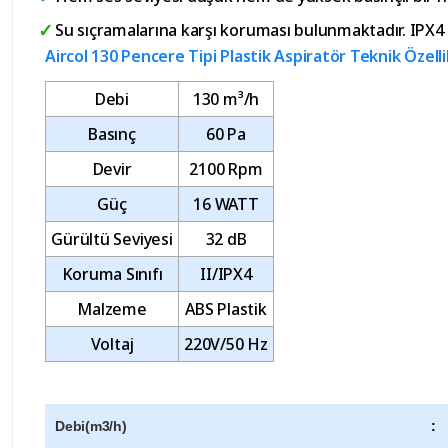
Su sıçramalarına karşı koruması bulunmaktadır. IPX4
Aircol 130 Pencere Tipi Plastik Aspiratör Teknik Özelli
Debi
130 m³/h
Basınç
60 Pa
Devir
2100 Rpm
Güç
16 WATT
Gürültü Seviyesi
32 dB
Koruma Sınıfı
II/IPX4
Malzeme
ABS Plastik
Voltaj
220V/50 Hz
Debi(m3/h)
: