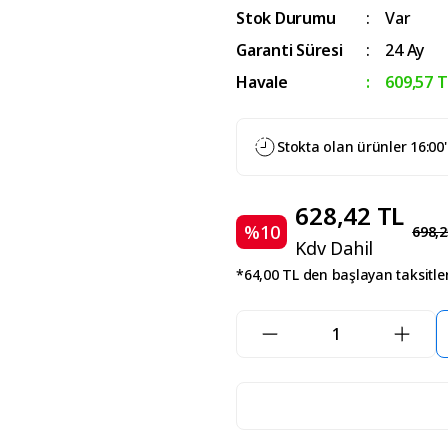
Stok Durumu
Var
Garanti Süresi
24 Ay
Havale
609,57 T
Stokta olan ürünler 16:00
628,42 TL
%10
698,2
Kdv Dahil
*64,00 TL den başlayan taksitler