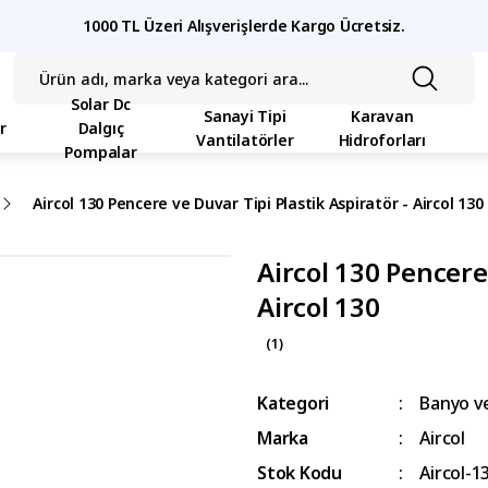
1000 TL Üzeri Alışverişlerde Kargo Ücretsiz.
Solar Dc
Sanayi Tipi
Karavan
r
Dalgıç
Vantilatörler
Hidroforları
Pompalar
Aircol 130 Pencere ve Duvar Tipi Plastik Aspiratör - Aircol 130
Aircol 130 Pencere 
Aircol 130
(1)
Kategori
Banyo ve
Marka
Aircol
Stok Kodu
Aircol-1