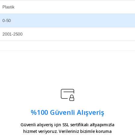
Plastik
0-50
2001-2500
e teşekkürler
 yetersiz gördüğünüz noktaları öneri formunu kullanarak tarafımıza iletebilirsin
Ürün hakkında henüz soru sorulmamış.
teşekkürler.
Soru Sor
%100 Güvenli Alışveriş
ürler
Güvenli alışveriş için SSL sertifikalı altyapımızla
hizmet veriyoruz. Verileriniz bizimle koruma