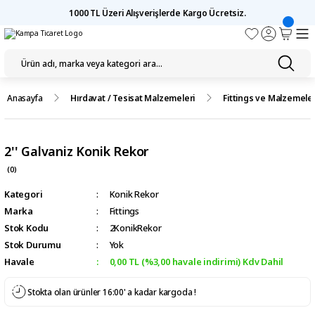
1000 TL Üzeri Alışverişlerde Kargo Ücretsiz.
Anasayfa
Hırdavat / Tesisat Malzemeleri
Fittings ve Malzemeler
2'' Galvaniz Konik Rekor
(0)
Kategori
Konik Rekor
Marka
Fittings
Stok Kodu
2KonikRekor
Stok Durumu
Yok
Havale
0,00 TL (%3,00 havale indirimi) Kdv Dahil
Stokta olan ürünler 16:00' a kadar kargoda !