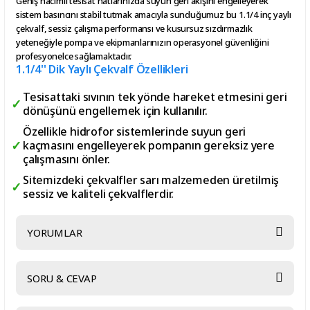
Geniş hacimli tesisat hatlarınızda suyun geri akışını engelleyerek
sistem basıncını stabil tutmak amacıyla sunduğumuz bu 1.1/4 inç yaylı
çekvalf, sessiz çalışma performansı ve kusursuz sızdırmazlık
yeteneğiyle pompa ve ekipmanlarınızın operasyonel güvenliğini
profesyonelce sağlamaktadır.
1.1/4'' Dik Yaylı Çekvalf Özellikleri
Tesisattaki sıvının tek yönde hareket etmesini geri
dönüşünü engellemek için kullanılır.
Özellikle hidrofor sistemlerinde suyun geri
kaçmasını engelleyerek pompanın gereksiz yere
çalışmasını önler.
Sitemizdeki çekvalfler sarı malzemeden üretilmiş
sessiz ve kaliteli çekvalflerdir.
YORUMLAR
SORU & CEVAP
Bu ürüne ilk yorumu siz yapın!