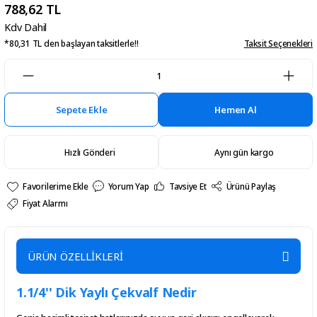
788,62 TL
Kdv Dahil
*80,31 TL den başlayan taksitlerle!!
Taksit Seçenekleri
Sepete Ekle
Hemen Al
Hızlı Gönderi
Aynı gün kargo
Yorum Yap
Tavsiye Et
Ürünü Paylaş
Fiyat Alarmı
ÜRÜN ÖZELLİKLERİ
1.1/4'' Dik Yaylı Çekvalf Nedir