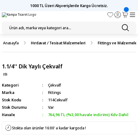
1000 TL Üzeri Alışverişlerde Kargo Ücretsiz.
Anasayfa
Hırdavat / Tesisat Malzemeleri
Fittings ve Malzemeler
1.1/4'' Dik Yaylı Çekvalf
(0)
Kategori
Çekvalf
Marka
Fittings
Stok Kodu
114Cekvalf
Stok Durumu
Var
Havale
764,96 TL (%3,00 havale indirimi) Kdv Dahil
Stokta olan ürünler 16:00' a kadar kargoda !